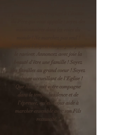
" Chères familles, je vous invite à
poursuivre votre voyage à l'écoute
du Père qui vous appelle : soyez des
missionnaires dans les voies du
monde ! Ne marchez pas seul !
Implorez l'Esprit chaque jour pour
le raviver. Annoncez avec joie la
beauté d'être une famille ! Soyez
des familles au grand coeur ! Soyez
le visage accueillant de l'Eglise !
Que Marie soit votre compagne
dans le temps du silence et de
l'épreuve, qu'elle vous aide à
marcher ensemble avec son Fils
ressuscité
."