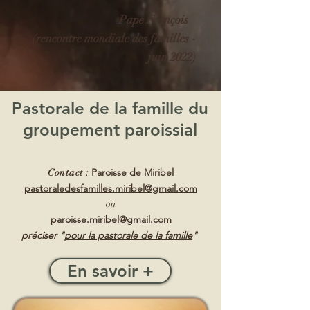
Pape François
(rencontre mondiale des familles -
juin 2022)
Pastorale de la famille du
groupement paroissial
Paroisse de Miribel
Contact :
pa
storaledesfamilles.miribel@gmail.com
ou
paroisse.miribel@gmail.com
préciser "
pour la pastorale de la famille
"
En savoir +