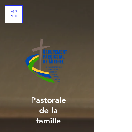
google-site-verification: google621c8fe23c4739c2.html
ME
NU
Pastorale
de la
famille