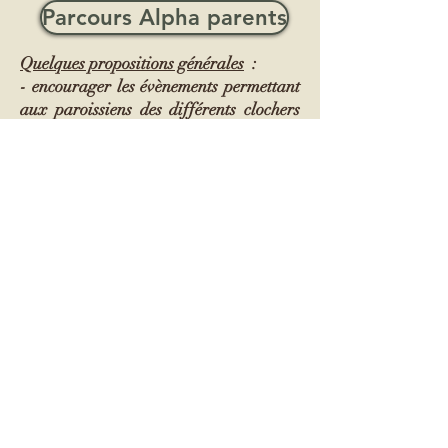
Parcours Alpha parents
Quelques propositions générales
:
- encourager les évènements permettant
aux paroissiens des différents clochers
de la paroisse de se rencontrer et de
faire communauté (célébration du 8
décembre, messes uniques de rentrée et
de fin d'année pastorale, "dimanche
autrement" avec temps convivial, trios
bibliques, repas "mieux se connaître",
etc.),
- constituer de petites équipes d'accueil,
- prise en charge des enfants pendant la
messe,
- etc.