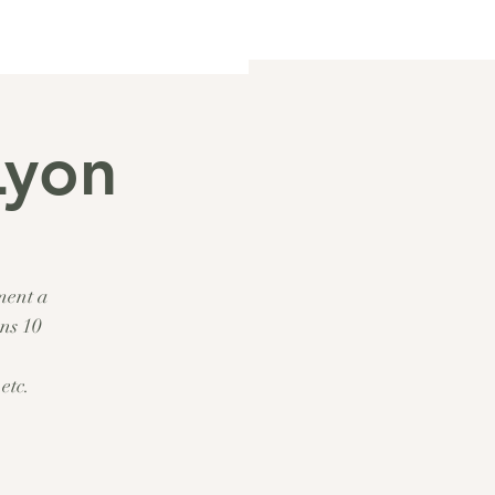
Lyon
ment a
ans 10
etc.