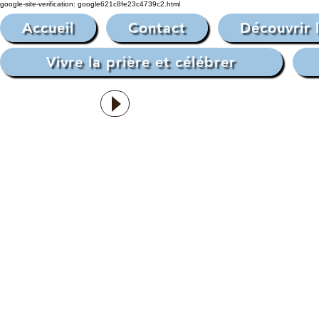
google-site-verification: google621c8fe23c4739c2.html
Accueil
Contact
Découvrir 
Vivre la prière et célébrer
Musique