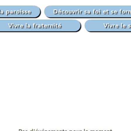
la paroisse
Découvrir sa foi et se for
Vivre la fraternité
Vivre le 
Pas d'événements pour le moment