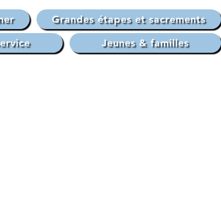
mer
Grandes étapes et sacrements
service
Jeunes & familles