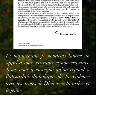
Et maintenant, je voudrais lancer un
appel à tous, croyants et non-croyants.
Jésus nous a enseigné qu’on répond à
l'absurdité diabolique de la violence
avec les armes de Dieu avec la prière et
le jeûne.
J'invite tout le monde à faire du 2 mars
prochain, mercredi des Cendres, un jour
de jeûne pour la paix.
J'encourage tout particulièrement les
croyants à se consacrer intensément à la