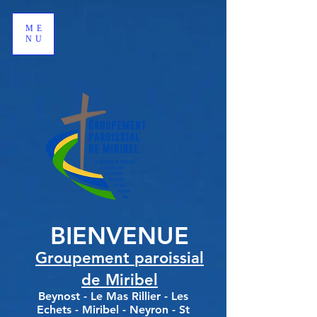
google-site-verification: google621c8fe23c4739c2.html
ME
NU
BIEN
VENUE
Gr
oup
eme
nt
p
a
roissia
l
d
e Miribel
Beynost - Le Mas Rillier - Les
Echets - Miribel - Neyron - St